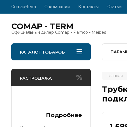
Comap-term
О компании
Контакты
Статьи
COMAP - TERM
Официальный дилер Comap - Flamco - Meibes
КАТАЛОГ ТОВАРОВ
ПАРАМ
Главная
РАСПРОДАЖА
Трубк
подк
Подробнее
1 58