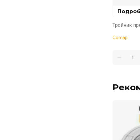
Подроб
Тройник пр
Comap
Реко