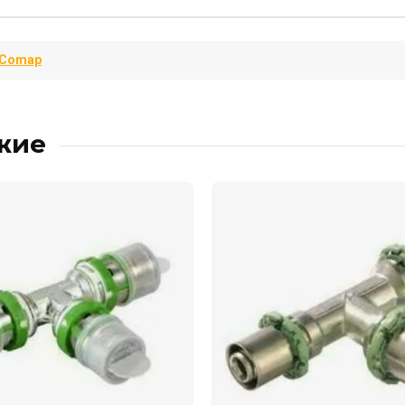
Comap
жие