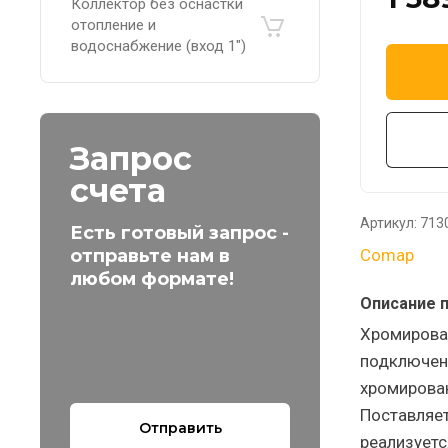
Коллектор без оснастки
отопление и
водоснабжение (вход 1")
Запрос
счета
Артикул:
713
Есть готовый запрос -
отправьте нам в
Comap
любом формате!
Описание 
Хромирован
подключен
хромирова
Поставляе
Отправить
реализуетс