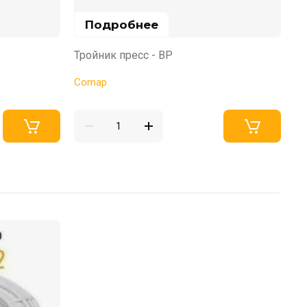
Подробнее
Тройник пресс - ВР
Тр
Comap
C