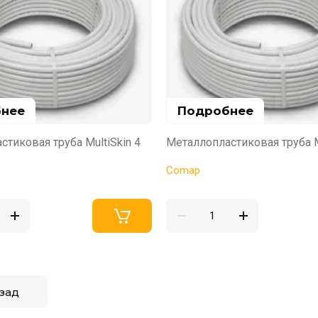
нее
Подробнее
тиковая труба MultiSkin 4
Металлопластиковая труба M
Comap
зад