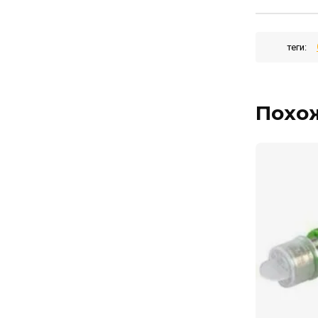
теги:
Похо