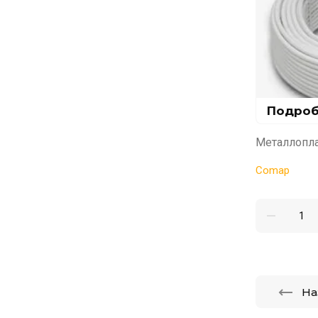
Подроб
Металлоплас
Comap
На