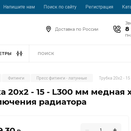
Напишите нам
Поиск по сайту
Регистрация
Кат
Зв
8
Доставка по России
пн.
ЕТРЫ
Фитинги
Пресс фитинги - латунные
Трубка 20x2 - 1
а 20x2 - 15 - L300 мм медная
лючения радиатора
9.30