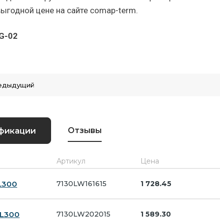
выгодной цене на сайте comap-term.
G-02
едыдущий
Отзывы
фикации
Артикул
Цена
 L300
7130LW161615
1 728.45
- L300
7130LW202015
1 589.30